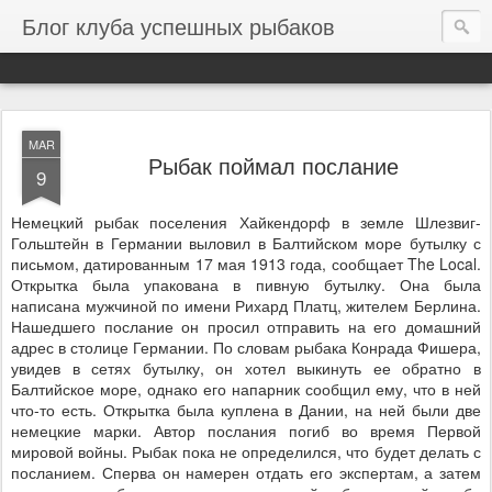
Блог клуба успешных рыбаков
MAR
Рыбак поймал послание
9
Немецкий рыбак поселения Хайкендорф в земле Шлезвиг-
Гольштейн в Германии выловил в Балтийском море бутылку с
письмом, датированным 17 мая 1913 года, сообщает The Local.
Открытка была упакована в пивную бутылку. Она была
написана мужчиной по имени Рихард Платц, жителем Берлина.
Нашедшего послание он просил отправить на его домашний
адрес в столице Германии. По словам рыбака Конрада Фишера,
увидев в сетях бутылку, он хотел выкинуть ее обратно в
Балтийское море, однако его напарник сообщил ему, что в ней
что-то есть. Открытка была куплена в Дании, на ней были две
немецкие марки. Автор послания погиб во время Первой
мировой войны. Рыбак пока не определился, что будет делать с
посланием. Сперва он намерен отдать его экспертам, а затем